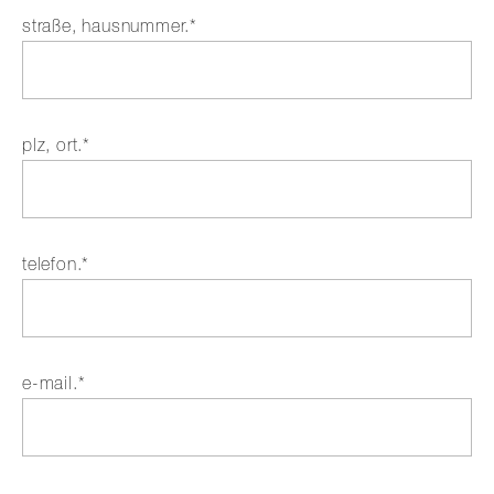
Pflichtfeld
straße, hausnummer.
*
Pflichtfeld
plz, ort.
*
Pflichtfeld
telefon.
*
Pflichtfeld
e-mail.
*