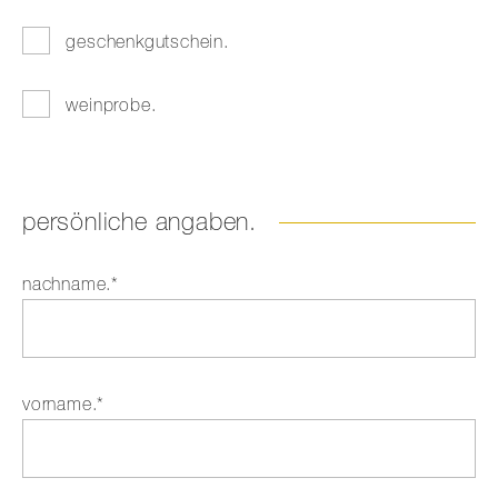
geschenkgutschein.
weinprobe.
persönliche angaben.
Pflichtfeld
nachname.
*
Pflichtfeld
vorname.
*