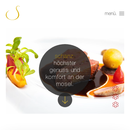
menü.
schanz.
höchster
genuss und
komfort an der
mosel.